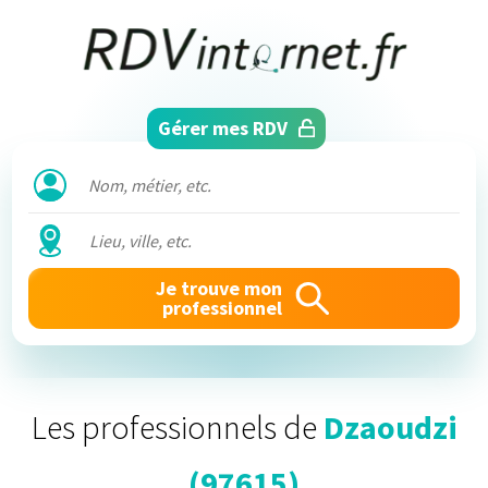
Aller
Panneau de gestion des cookies
directement
au
contenu
Gérer mes RDV
Je trouve mon
professionnel
Les professionnels de
Dzaoudzi
(97615)