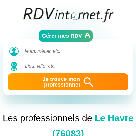
Aller
directement
au
contenu
Gérer mes RDV
Je trouve mon
professionnel
Les professionnels de
Le Havre
(76083)