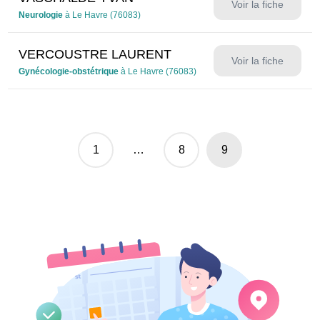
Voir la fiche
Neurologie
à Le Havre (76083)
VERCOUSTRE LAURENT
Voir la fiche
Gynécologie-obstétrique
à Le Havre (76083)
Identifiant
Mot de passe
1
…
8
9
Se souvenir de moi