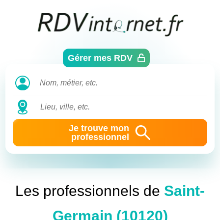
Aller
directement
au
contenu
Gérer mes RDV
Je trouve mon
professionnel
Les professionnels de
Saint-
Germain (10120)