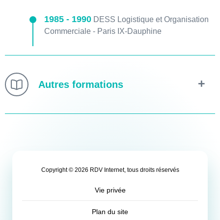
1985 - 1990
DESS Logistique et Organisation
Commerciale - Paris IX-Dauphine
Autres formations
2003-2005
Institut Européen de Sophro-
Analyse. Thérapie de la vie intra-utérine et de la
naissance
2005-2008
Ecole d'Analyse Transactionnelle.
Copyright © 2026 RDV Internet, tous droits réservés
2009-2011
Love Energetics
Vie privée
2022-2023
Formation personnelle au tantra
Plan du site
avec Christine Lorand