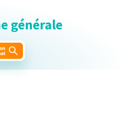
e générale
mon
nel