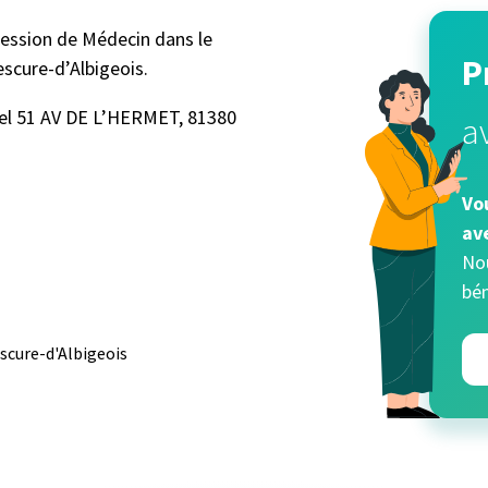
ssion de Médecin dans le
P
cure-d’Albigeois.
nel 51 AV DE L’HERMET, 81380
a
Vo
av
Nou
bén
scure-d'Albigeois
Identifiant