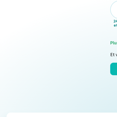
2
et
Plu
Et 