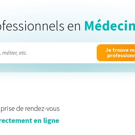
Mot de passe
ofessionnels en
Médecin
Se souvenir de moi
Je trouve 
profession
 prise de rendez-vous
rectement en ligne