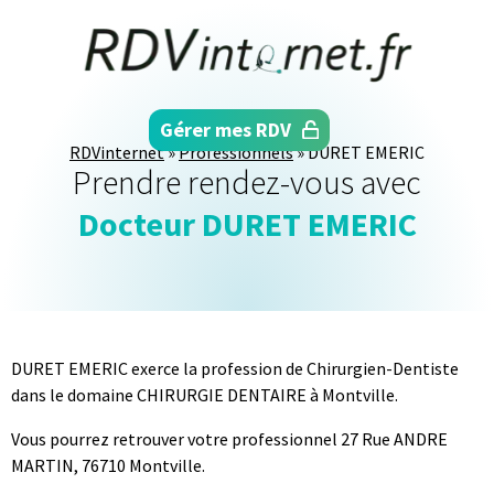
Aller
directement
au
contenu
Gérer mes RDV
RDVinternet
»
Professionnels
»
DURET EMERIC
Prendre rendez-vous avec
Docteur DURET EMERIC
DURET EMERIC exerce la profession de Chirurgien-Dentiste
dans le domaine CHIRURGIE DENTAIRE à Montville.
Vous pourrez retrouver votre professionnel 27 Rue ANDRE
MARTIN, 76710 Montville.