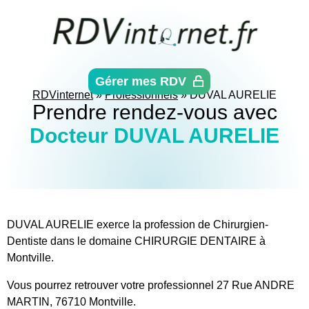
Aller
directement
au
contenu
Gérer mes RDV
RDVinternet
»
Professionnels
»
DUVAL AURELIE
Prendre rendez-vous avec
Docteur DUVAL AURELIE
DUVAL AURELIE exerce la profession de Chirurgien-
Dentiste dans le domaine CHIRURGIE DENTAIRE à
Montville.
Vous pourrez retrouver votre professionnel 27 Rue ANDRE
MARTIN, 76710 Montville.