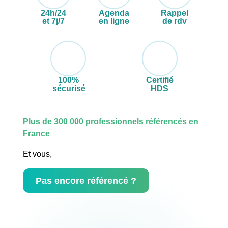
24h/24
Agenda
Rappel
et 7j/7
en ligne
de rdv
100%
Certifié
sécurisé
HDS
Plus de 300 000 professionnels référencés en
France
Et vous,
Pas encore référencé ?