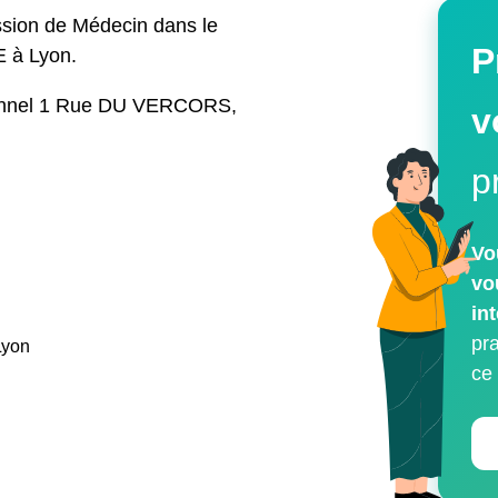
ion de Médecin dans le
P
 à Lyon.
sionnel 1 Rue DU VERCORS,
v
p
Vo
vo
in
pr
Lyon
ce
Identifiant