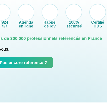
4h/24
Agenda
Rappel
100%
Certifié
 7j/7
en ligne
de rdv
sécurisé
HDS
us de 300 000 professionnels référencés en France
vous,
Pas encore référencé ?