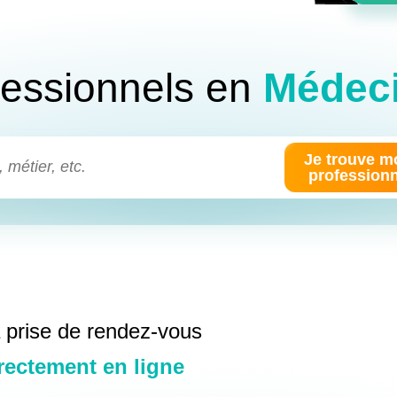
Mot de passe
fessionnels en
Médeci
Se souvenir de moi
Je trouve m
professionn
 prise de rendez-vous
rectement en ligne