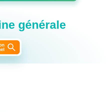
ne générale
on
el