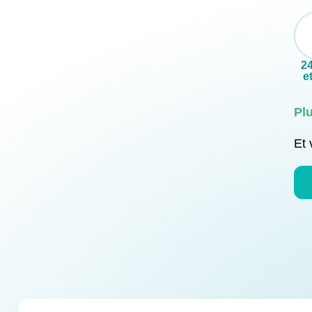
2
et
Pl
Et 