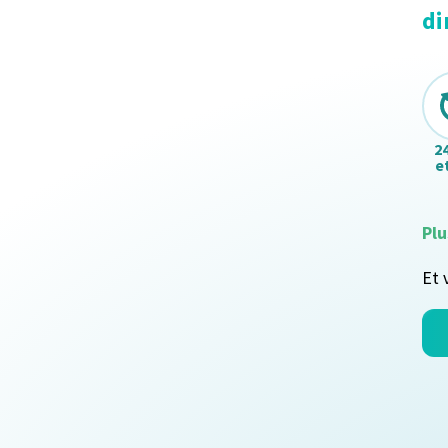
di
2
et
Plu
Et 