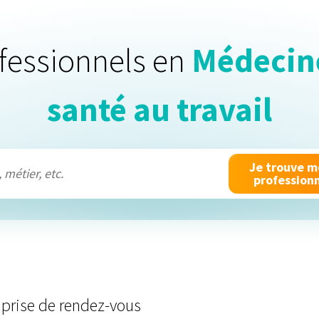
Identifiant
ofessionnels en
Médecine
Mot de passe
Se souvenir de moi
santé au travail
Je trouve 
profession
 prise de rendez-vous