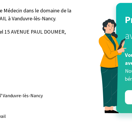
 Médecin dans le domaine de la
P
 à Vanduvre-lès-Nancy.
onnel 15 AVENUE PAUL DOUMER,
a
Vo
av
Nou
bén
 Vanduvre-lès-Nancy
ail