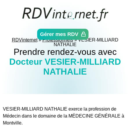
Aller
directement
au
contenu
Gérer mes RDV
RDVinternet
»
Professionnels
»
VESIER-MILLIARD
NATHALIE
Prendre rendez-vous avec
Docteur VESIER-MILLIARD
NATHALIE
VESIER-MILLIARD NATHALIE exerce la profession de
Médecin dans le domaine de la MÉDECINE GÉNÉRALE à
Montville.